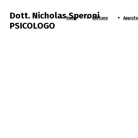
Dott. Nicholas Speroni
Home
Chi Sono
Approf
PSICOLOGO