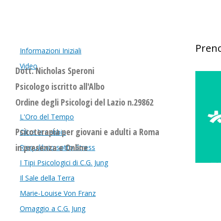
Preno
Informazioni Iniziali
Video
Dott. Nicholas Speroni
Psicologo iscritto all'Albo
Ordine degli Psicologi del Lazio n.29862
L'Oro del Tempo
Psicoterapia per giovani e adulti a Roma
Oltre la nebbia
in presenza e Online
Riequilibrio sotto Stress
I Tipi Psicologici di C.G. Jung
Il Sale della Terra
Marie-Louise Von Franz
Omaggio a C.G. Jung